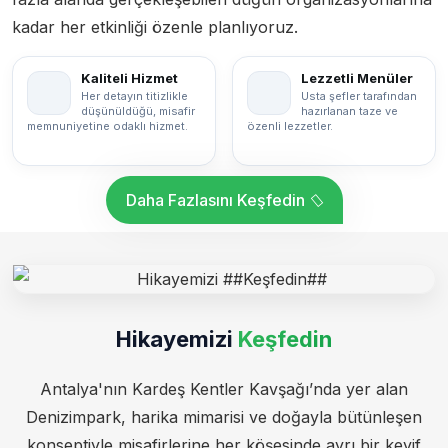
kadar her etkinliği özenle planlıyoruz.
Kaliteli Hizmet
Lezzetli Menüler
Her detayın titizlikle
Usta şefler tarafından
düşünüldüğü, misafir
hazırlanan taze ve
memnuniyetine odaklı hizmet.
özenli lezzetler.
Daha Fazlasını Keşfedin
Hikayemizi
Keşfedin
Antalya'nın Kardeş Kentler Kavşağı’nda yer alan
Denizimpark, harika mimarisi ve doğayla bütünleşen
konseptiyle misafirlerine her köşesinde ayrı bir keyif