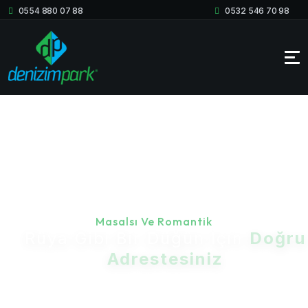
0554 880 07 88
0532 546 70 98
Masalsı Ve Romantik
Rüya Gibi Bir Düğün İçin
Doğru
Adrestesiniz
Göz Alıcı Mekanlar, Kusursuz Organizasyonlar